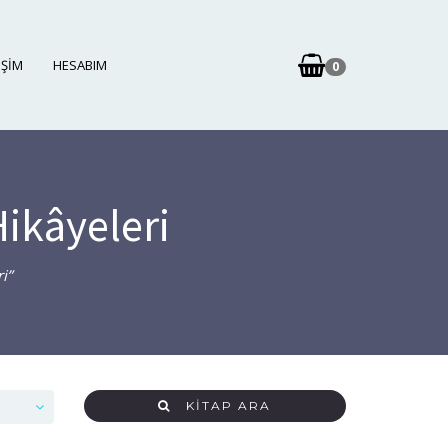
IŞIM
HESABIM
0
Hikâyeleri
i”
KITAP ARA