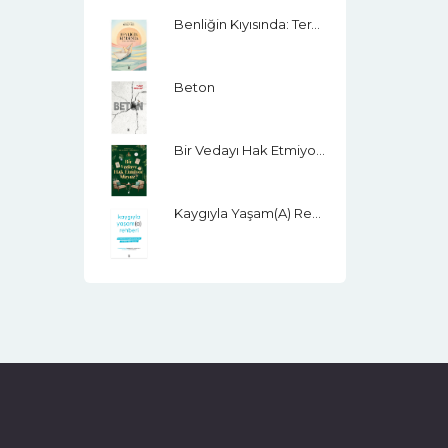
Benliğin Kıyısında: Terapi Odası Hikâyeleri
Beton
Bir Vedayı Hak Etmiyor Muyuz
Kaygıyla Yaşam(a) Rehberi