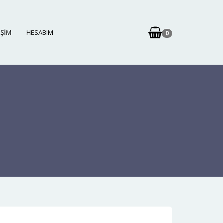
IŞIM
HESABIM
0