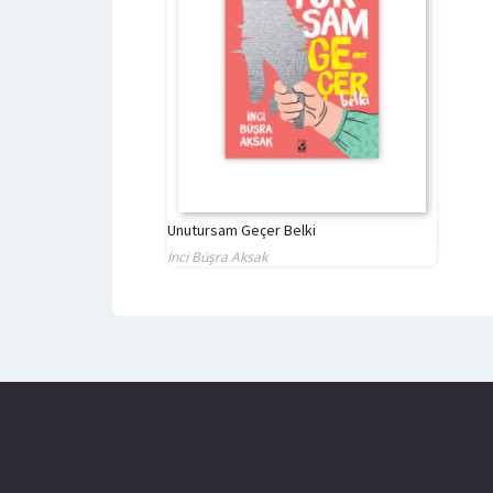
Unutursam Geçer Belki
İnci Büşra Aksak